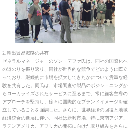
2. 輸出貿易戦略の共有
ゼネラルマネージャーのソン・デファ氏は、同社の国際化へ
の道のりを振り返り、同社が世界的な競争でどのように際立
っており、継続的に市場を拡大してきたかについて貴重な経
験を共有した。同氏は、市場調査や製品のポジショニングか
らローカライズされたサービスに至るまで、常に顧客主導の
アプローチを堅持し、徐々に国際的なブランドイメージを確
立していることを強調した。さらに、世界経済の回復と地域
経済統合の進展に伴い、同社は新興市場、特に東南アジア、
ラテンアメリカ、アフリカの開拓に向けた取り組みをさらに