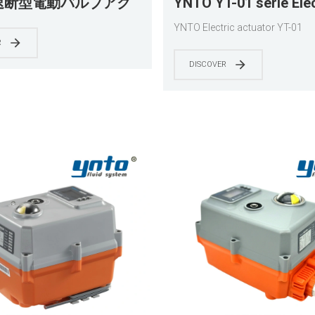
 速断型電動バルブアク
YNTO YT-01 serie Elec
タ |オン/オフ&変調タ
valve actuators
YNTO Electric actuator YT-01
ボールバルブとバタフラ
R
ブに最適
DISCOVER