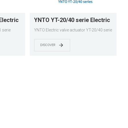
lectric
YNTO YT-20/40 serie Electric
valve actuator
 serie
YNTO Electric valve actuator YT-20/40 serie
DISCOVER