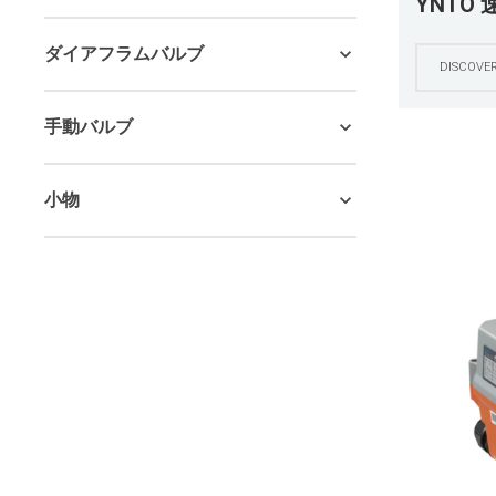
YNTO
チュエー
ダイアフラムバルブ
イプ |
DISCOVE
イバル
手動バルブ
小物