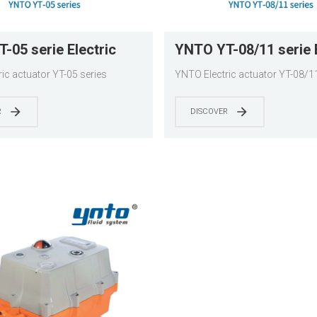
-05 serie Electric
YNTO YT-08/11 serie E
ctuator
valve actuator
ic actuator YT-05 series
YNTO Electric actuator YT-08/11
R
DISCOVER