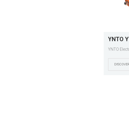
YNTO YT
YNTO Electr
DISCOVE