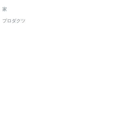
家
プロダクツ
アプリケーション
我々について
協力
広東元通工業技術有限公司は、世界的に有名な製造都市である広東
省東莞市にあります。
利用規約
プライバシー 環境 プライバシー
著作権 @ynto - 2025