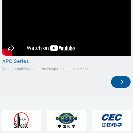
APC Series
Your ingenuityis what turns imagination into innovation.