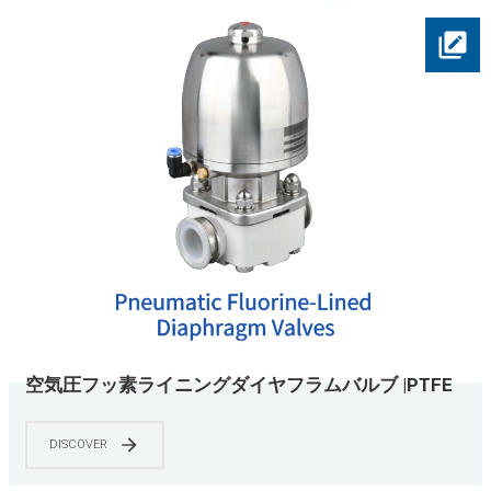
空気圧フッ素ライニングダイヤフラムバルブ |PTFE
ライニング |ASME BPE準拠 |化学品および半導体グ
レード |0-150 PSIの
DISCOVER