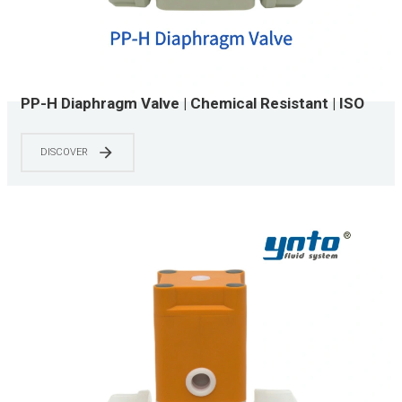
PP-H Diaphragm Valve | Chemical Resistant | ISO
15874 & NSF/ANSI 61 Certified | 0-150 PSI | Water
Treatment & Chemical Processing Systems
DISCOVER