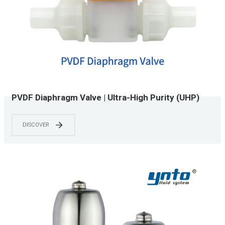
PVDF Diaphragm Valve | Ultra-High Purity (UHP)
Grade | CIP/SIP Capable | 0-150 PSI | Chemical &
Semiconductor Applications
DISCOVER