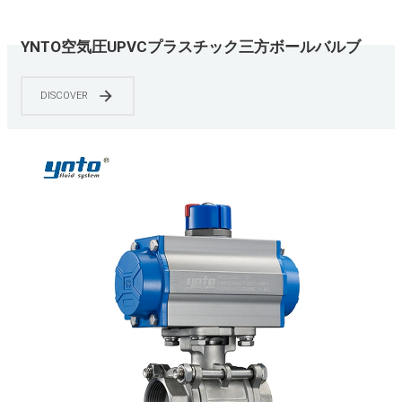
YNTO空気圧UPVCプラスチック三方ボールバルブ
は、水処理や化学プラントなどの産業用途に使用で
きます
DISCOVER