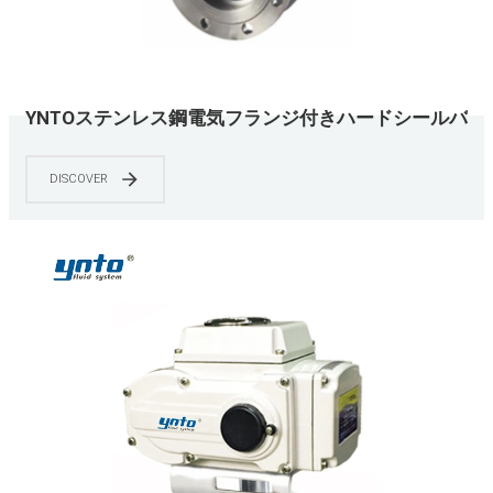
YNTOステンレス鋼電気フランジ付きハードシールバ
タフライバルブ、白いステンレス鋼アクチュエータ
付き
DISCOVER