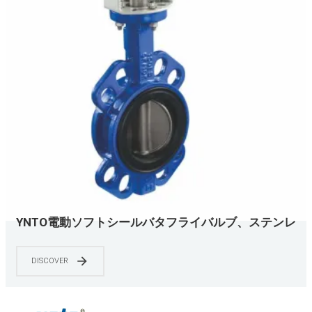
YNTO電動ソフトシールバタフライバルブ、ステンレ
ス製アクチュエータとバルブ本体付き
DISCOVER