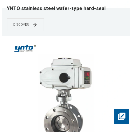
YNTO stainless steel wafer-type hard-seal
butterfly valve with a white stainless steel
actuator
DISCOVER