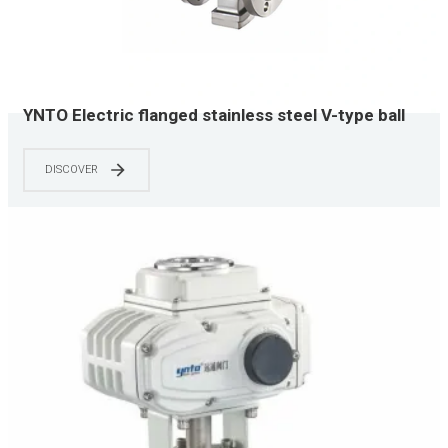
YNTO Electric flanged stainless steel V-type ball
valve is suitable for slurry and media containing
particulate fibers.
DISCOVER