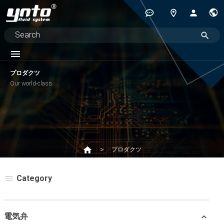
プロダクツ
Our world-class
プロダクツ
Category
電気弁