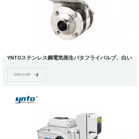
YNTOステンレス鋼電気衛生バタフライバルブ、白い
ステンレス鋼アクチュエータ付き
DISCOVER