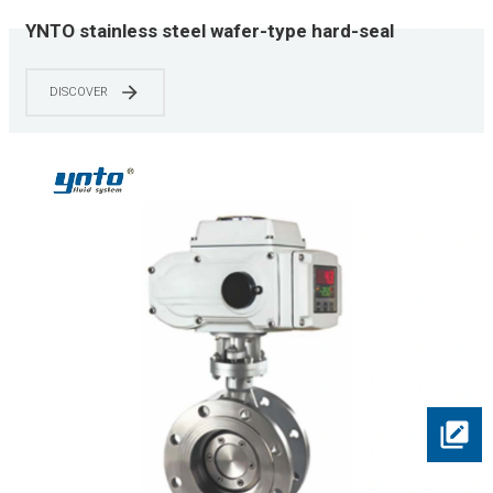
YNTO stainless steel wafer-type hard-seal
butterfly valve with a white stainless steel
actuator
DISCOVER