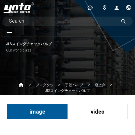
JISスイングチェックバルブ
Our world-class
プロダクツ
手動バルブ
逆止弁
JISスイングチェックバルブ
image
video