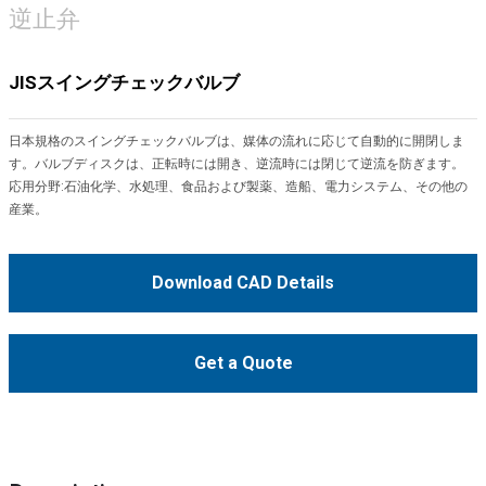
逆止弁
JISスイングチェックバルブ
日本規格のスイングチェックバルブは、媒体の流れに応じて自動的に開閉しま
す。バルブディスクは、正転時には開き、逆流時には閉じて逆流を防ぎます。
応用分野:石油化学、水処理、食品および製薬、造船、電力システム、その他の
産業。
Download CAD Details
Get a Quote