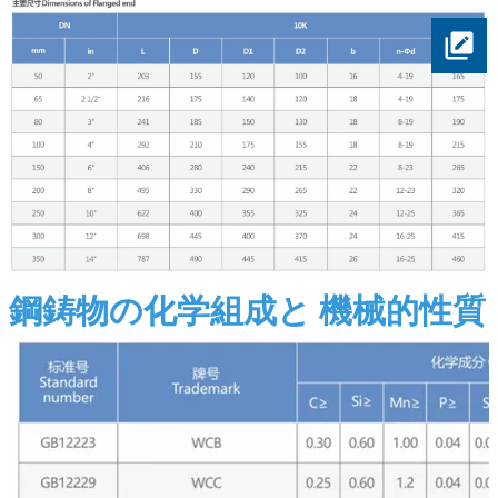
鋼鋳物の化学組成と 機械的性質