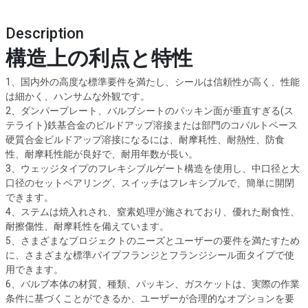
Description
構造上の利点と特性
1、国内外の高度な標準要件を満たし、シールは信頼性が高く、性能
は細かく、ハンサムな外観です。
2、ダンパープレート、バルブシートのパッキン面が垂直すぎる(ス
テライト)鉄基合金のビルドアップ溶接または部門のコバルトベース
硬質合金ビルドアップ溶接になるには、耐摩耗性、耐熱性、防食
性、耐摩耗性能が良好で、耐用年数が長い。
3、ウェッジタイプのフレキシブルゲート構造を使用し、中口径と大
口径のセットベアリング、スイッチはフレキシブルで、簡単に開閉
できます。
4、ステムは焼入れされ、窒素処理が施されており、優れた耐食性、
耐擦傷性、耐摩耗性を備えています。
5、さまざまなプロジェクトのニーズとユーザーの要件を満たすため
に、さまざまな標準パイプフランジとフランジシール面タイプで使
用できます。
6、バルブ本体の材質、種類、パッキン、ガスケットは、実際の作業
条件に基づくことができるか、ユーザーが合理的なオプションを要