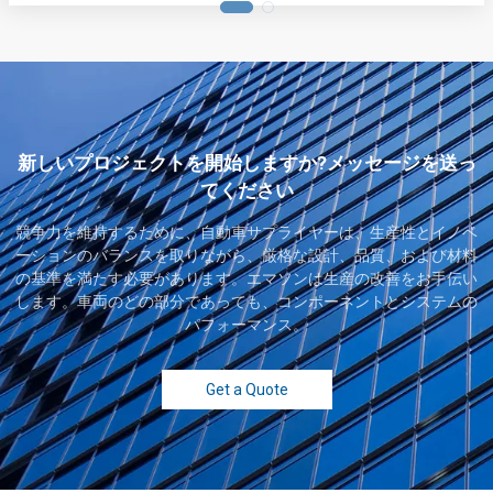
新しいプロジェクトを開始しますか?メッセージを送っ
てください
競争力を維持するために、自動車サプライヤーは、生産性とイノベ
ーションのバランスを取りながら、厳格な設計、品質、および材料
の基準を満たす必要があります。エマソンは生産の改善をお手伝い
します。車両のどの部分であっても、コンポーネントとシステムの
パフォーマンス。
Get a Quote