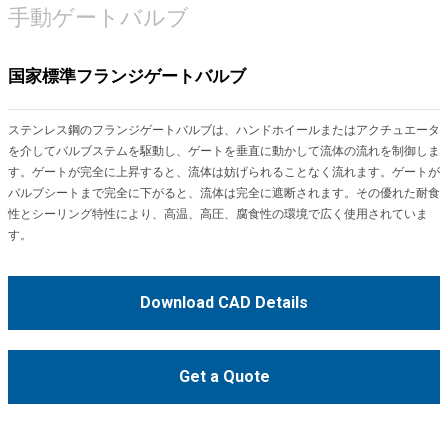
手動ゲートバルブ
国家標準フランジゲートバルブ
ステンレス鋼のフランジゲートバルブは、ハンドホイールまたはアクチュエータ
を介してバルブステムを駆動し、ゲートを垂直に動かして流体の流れを制御しま
す。ゲートが完全に上昇すると、流体は妨げられることなく流れます。ゲートが
バルブシートまで完全に下がると、流体は完全に遮断されます。その優れた耐食
性とシーリング特性により、高温、高圧、腐食性の環境で広く使用されていま
す。
Download CAD Details
Get a Quote