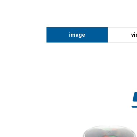
image
vi