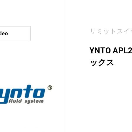
リミットスイ
deo
YNTO AP
ックス