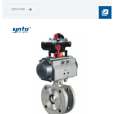
トロールボールバルブ圧力、流量、温度、液面など
のパラメータを調整するための
DISCOVER