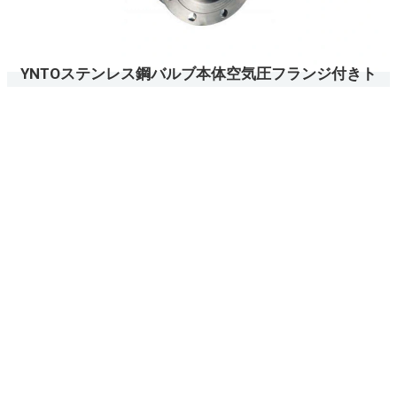
YNTOステンレス鋼バルブ本体空気圧フランジ付きト
リプルオフセットハードシーリングバタフライバル
ブ
DISCOVER
«
‹
1
2
3
4
5
6
ASSETS &
DOWNLOADS