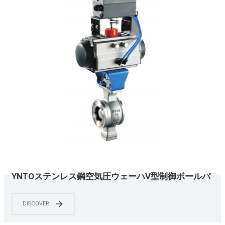
YNTOステンレス鋼空気圧ウェーハV型制御ボールバ
ルブ圧力、流量、温度、液面などのパラメータを調
整するための
DISCOVER